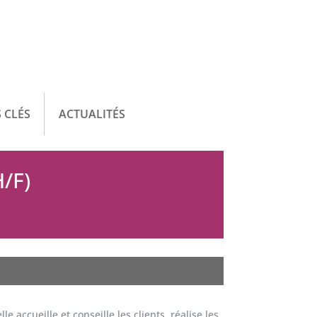
 CLÉS
ACTUALITÉS
/F)
 accueille et conseille les clients, réalise les