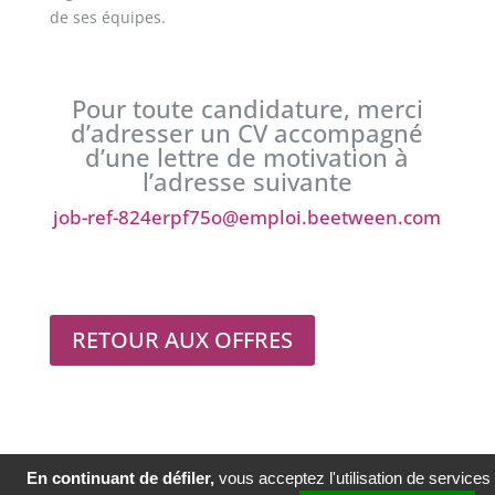
de ses équipes.
Pour toute candidature, merci
d’adresser un CV accompagné
d’une lettre de motivation à
l’adresse suivante
job-ref-824erpf75o@emploi.beetween.com
RETOUR AUX OFFRES
En continuant de défiler,
vous acceptez l'utilisation de services
© Copyright Groupe Caillé 2020
Mentions légales