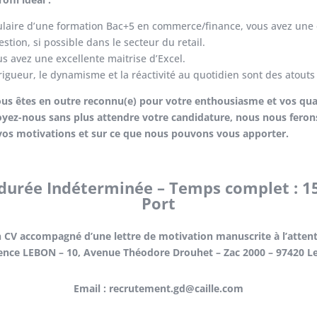
tulaire d’une formation Bac+5 en commerce/finance, vous avez une
estion, si possible dans le secteur du retail.
us avez une excellente maitrise d’Excel.
 rigueur, le dynamisme et la réactivité au quotidien sont des atouts
ous êtes en outre reconnu(e) pour votre enthousiasme et vos quali
yez-nous sans plus attendre votre candidature, nous nous ferons
vos motivations et sur ce que nous pouvons vous apporter.
 durée Indéterminée – Temps complet : 15
Port
n CV accompagné d’une lettre de motivation manuscrite à l’atten
ence LEBON –
10, Avenue Théodore Drouhet – Zac 2000 – 97420 Le
Email : recrutement.gd@caille.com