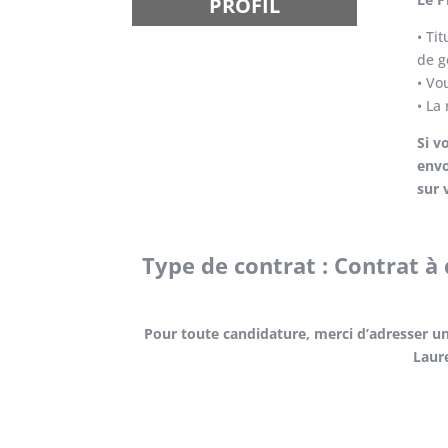
PROFIL
• Ti
de g
• Vo
• La
Si v
envo
sur 
Type de contrat : Contrat à
Pour toute candidature, merci d’adresser u
Laur