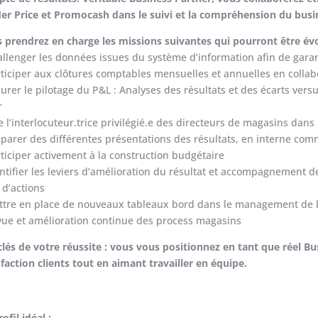
er Price et Promocash dans le suivi et la compréhension du busi
 prendrez en charge les missions suivantes qui pourront être évo
allenger les données issues du système d’information afin de garanti
rticiper aux clôtures comptables mensuelles et annuelles en colla
surer le pilotage du P&L : Analyses des résultats et des écarts v
r
re l’interlocuteur.trice privilégié.e des directeurs de magasins dan
éparer des différentes présentations des résultats, en interne co
rticiper activement à la construction budgétaire
entifier les leviers d’amélioration du résultat et accompagnement d
 d’actions
ttre en place de nouveaux tableaux bord dans le management de 
vue et amélioration continue des process magasins
clés de votre réussite : vous vous positionnez en tant que réel Bu
sfaction clients tout en aimant travailler en équipe.
ofil idéal :