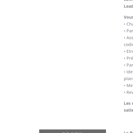
Lead
Vous
• Ch
• Pa
• As
codi
• Et
• Pr
• Pa
• Id
plan
• Me
• Re
Les 
sati
Le Pr