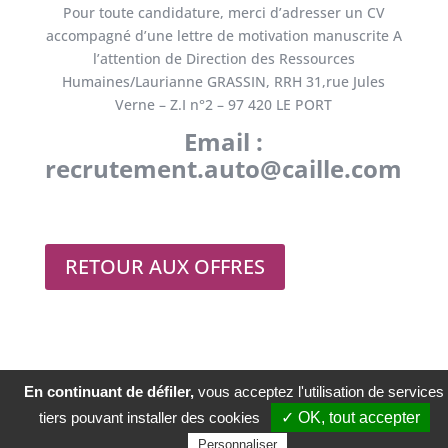
Pour toute candidature, merci d’adresser un CV
accompagné d’une lettre de motivation manuscrite A
l’attention de Direction des Ressources
Humaines/Laurianne GRASSIN, RRH 31,rue Jules
Verne – Z.I n°2 – 97 420 LE PORT
Email :
recrutement.auto@caille.com
RETOUR AUX OFFRES
En continuant de défiler,
vous acceptez l'utilisation de services
© Copyright Groupe Caillé 2020
Mentions légales
tiers pouvant installer des cookies
✓ OK, tout accepter
Politique de confidentialité
Personnaliser