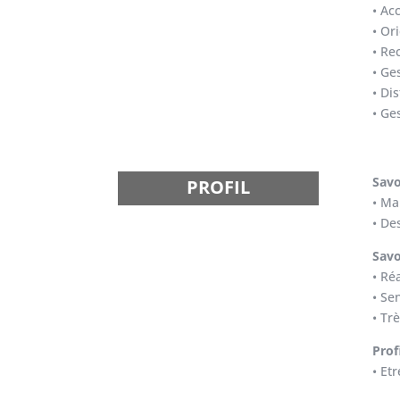
• Ac
• Or
• Re
• Ge
• Di
• Ge
Savo
PROFIL
• Ma
• De
Savo
• Ré
• Se
• Tr
Profi
• Et