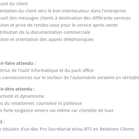
cueil du client
ientation du client vers le bon interlocuteur dans l’entreprise
cueil des messages clients à destination des différents services
stion et prise de rendez-vous pour le service après-vente
stribution de la documentation commerciale
stion et orientation des appels téléphoniques
ir-faire attendu :
itrise de l’outil informatique et du pack office
s connaissances sur le secteur de l’automobile seraient un véritabl
ir-être attendu :
activité et dynamisme
ns du relationnel, courtoisie et politesse
ès forte exigence envers soi-même car clientèle de luxe
l :
re titulaire d’un Bac Pro Secrétariat et/ou BTS en Relations Clients