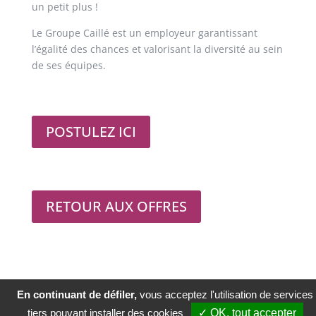
un petit plus !
Le Groupe Caillé est un employeur garantissant
l’égalité des chances et valorisant la diversité au sein
de ses équipes.
POSTULEZ ICI
RETOUR AUX OFFRES
En continuant de défiler,
vous acceptez l'utilisation de services
© Copyright Groupe Caillé 2020
Mentions légales
tiers pouvant installer des cookies
✓ OK, tout accepter
Politique de confidentialité