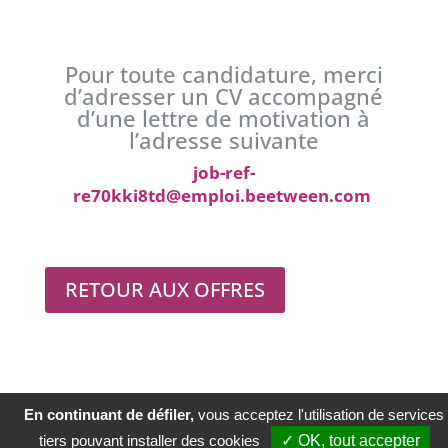
Pour toute candidature, merci
d’adresser un CV accompagné
d’une lettre de motivation à
l’adresse suivante
job-ref-
re70kki8td@emploi.beetween.com
RETOUR AUX OFFRES
En continuant de défiler,
vous acceptez l'utilisation de services
© Copyright Groupe Caillé 2020
Mentions légales
tiers pouvant installer des cookies
✓ OK, tout accepter
Politique de confidentialité