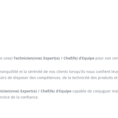
te un(e)
Technicien(nne) Expert(e) / Chef(fe) d’Equipe
pour son ce
ranquillité et la sérénité de nos clients lorsqu’ils nous confient l
ûrs de disposer des compétences, de la technicité des produits et 
icien(nne) Expert(e) / Chef(fe) d’Equipe
capable de conjuguer maît
rvice de la confiance.