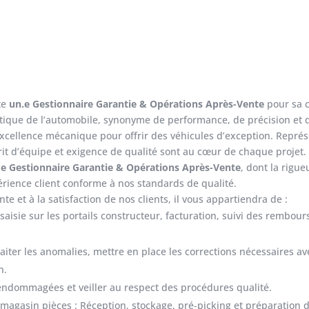
te
un.e Gestionnaire Garantie & Opérations Après-Vente
pour sa 
que de l’automobile, synonyme de performance, de précision et de
excellence mécanique pour offrir des véhicules d’exception. Représ
it d’équipe et exigence de qualité sont au cœur de chaque projet.
.e Gestionnaire Garantie & Opérations Après-Vente
, dont la rigu
périence client conforme à nos standards de qualité.
te et à la satisfaction de nos clients, il vous appartiendra de :
 saisie sur les portails constructeur, facturation, suivi des rembo
raiter les anomalies, mettre en place les corrections nécessaires av
n.
endommagées et veiller au respect des procédures qualité.
agasin pièces : Réception, stockage, pré‑picking et préparation d