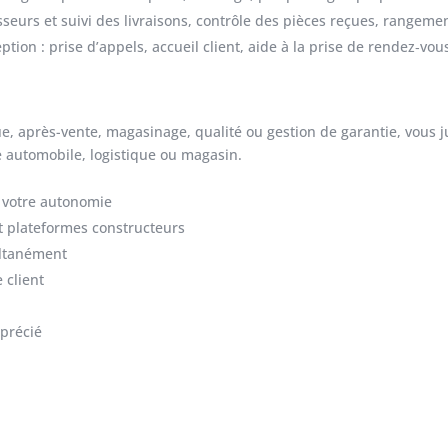
eurs et suivi des livraisons, contrôle des pièces reçues, rangemen
eption
: prise d’appels, accueil client, aide à la prise de rendez‑vous
ue, après-vente, magasinage, qualité ou gestion de garantie, vous 
 automobile, logistique ou magasin.
t votre autonomie
et plateformes constructeurs
ultanément
 client
pprécié