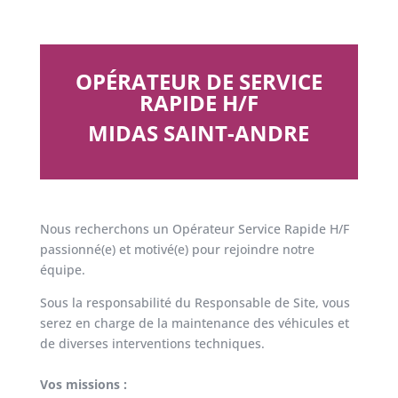
OPÉRATEUR DE SERVICE
RAPIDE H/F
MIDAS SAINT-ANDRE
Nous recherchons un Opérateur Service Rapide H/F
passionné(e) et motivé(e) pour rejoindre notre
équipe.
Sous la responsabilité du Responsable de Site, vous
serez en charge de la maintenance des véhicules et
de diverses interventions techniques.
Vos missions
: